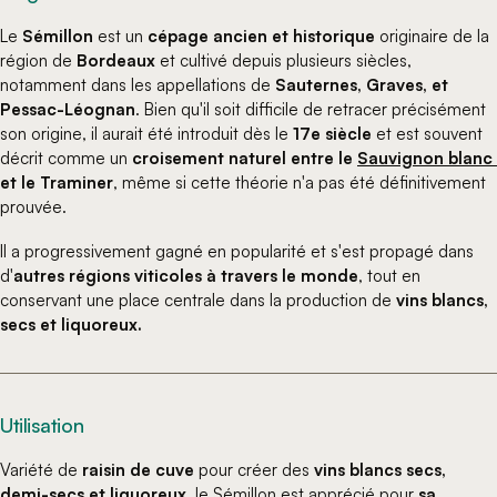
Le
Sémillon
est un
cépage ancien et historique
originaire de la
région de
Bordeaux
et cultivé depuis plusieurs siècles,
notamment dans les appellations de
Sauternes, Graves, et
Pessac-Léognan
. Bien qu'il soit difficile de retracer précisément
son origine, il aurait été introduit dès le
17e siècle
et est souvent
décrit comme un
croisement naturel entre le
Sauvignon blanc 
et le Traminer
, même si cette théorie n'a pas été définitivement
prouvée.
Il a progressivement gagné en popularité et s'est propagé dans
d'
autres régions viticoles à travers le monde
, tout en
conservant une place centrale dans la production de
vins blancs,
secs et liquoreux.
Utilisation
Variété de
raisin de cuve
pour créer des
vins blancs secs,
demi-secs et liquoreux
, le Sémillon est apprécié pour
sa