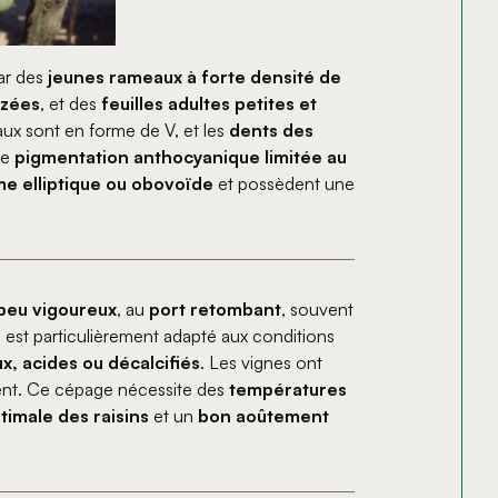
ar des
jeunes rameaux à forte densité de
nzées
, et des
feuilles adultes petites et
raux sont en forme de V, et les
dents des
ne
pigmentation anthocyanique limitée au
me elliptique ou obovoïde
et possèdent une
peu vigoureux
, au
port retombant
, souvent
Il est particulièrement adapté aux conditions
x, acides ou décalcifiés
. Les vignes ont
ent. Ce cépage nécessite des
températures
timale des raisins
et un
bon aoûtement