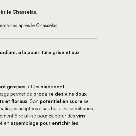
ès le Chasselas.
maines après le Chasselas.
’oïdium, à la pourriture grise et aux
ont grosses
, et les
baies sont
page permet de
produire des vins doux
s et floraux
. Son
potentiel en sucre
se
matiques adaptées à ses besoins spécifiques.
ement être utilisé pour élaborer des
vins
ré en
assemblage pour enrichir les