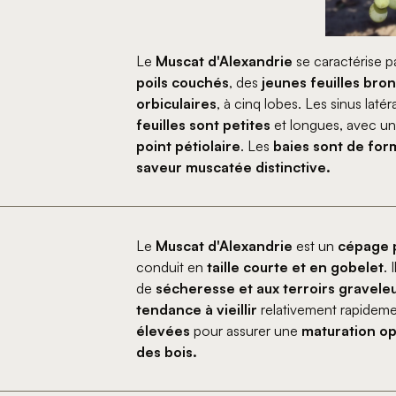
Le
Muscat d'Alexandrie
se caractérise p
poils couchés
, des
jeunes feuilles bro
orbiculaires
, à cinq lobes. Les sinus laté
feuilles sont petites
et longues, avec u
point pétiolaire
. Les
baies sont de for
saveur muscatée distinctive​.
Le
Muscat d'Alexandrie
est un
cépage 
conduit en
taille courte et en gobelet
. 
de
sécheresse et aux terroirs graveleu
tendance à vieillir
relativement rapidem
élevées
pour assurer une
maturation op
des bois​.