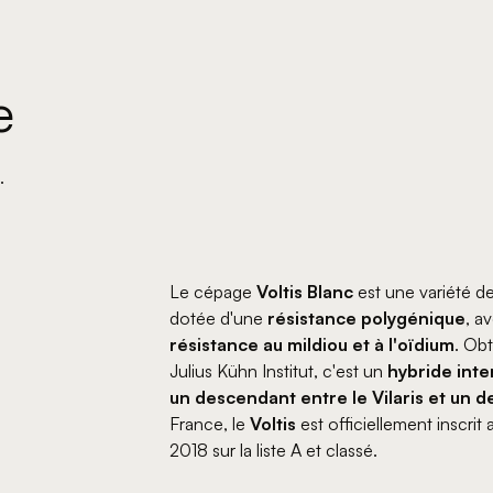
e
.
Le cépage
Voltis Blanc
est une variété 
dotée d'une
résistance polygénique
, a
résistance au mildiou et à l'oïdium
. Obt
Julius Kühn Institut, c'est un
hybride inte
un descendant entre le Vilaris et un 
France, le
Voltis
est officiellement inscrit
2018 sur la liste A et classé.