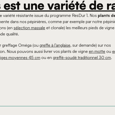
 est une variété de r
une variété résistante issue du programme ResDur 1. Nos
plants d
nente dans nos pépinières, comme par exemple par notre pépini
nons (en
sélection massale
et clonale) les meilleurs pieds de vign
de qualité.
ar greffage Oméga (ou
greffe à l’anglaise
, sur demande) sur nos
ation. Nous pouvons aussi livrer vos plants de vigne
en motte
ou
e
tiges moyennes 45 cm
ou en
greffé-soudé traditionnel 30 cm
.