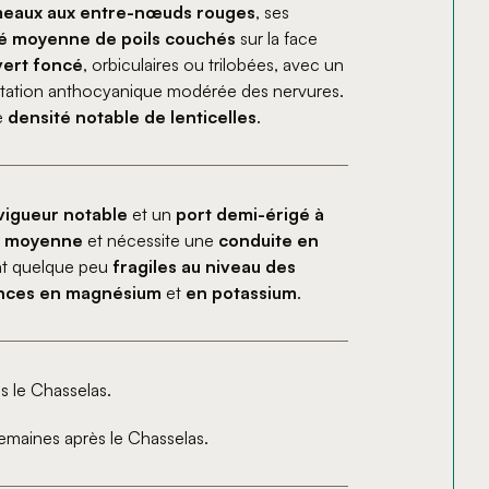
meaux aux entre-nœuds rouges
, ses
ité moyenne de poils couchés
sur la face
 vert foncé
, orbiculaires ou trilobées, avec un
entation anthocyanique modérée des nervures.
e
densité notable de lenticelles
.
vigueur notable
et un
port demi-érigé à
e à moyenne
et nécessite une
conduite en
t quelque peu
fragiles au niveau des
nces en magnésium
et
en potassium
.
s le Chasselas.
maines après le Chasselas.