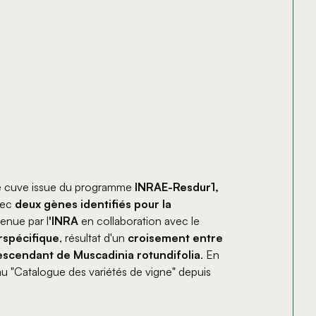
de cuve issue du programme
INRAE-Resdur1,
vec
deux gènes identifiés pour la
enue par l
'INRA
en collaboration avec le
rspécifique
, résultat d'un
croisement entre
descendant de Muscadinia rotundifolia
. En
 au "Catalogue des variétés de vigne" depuis