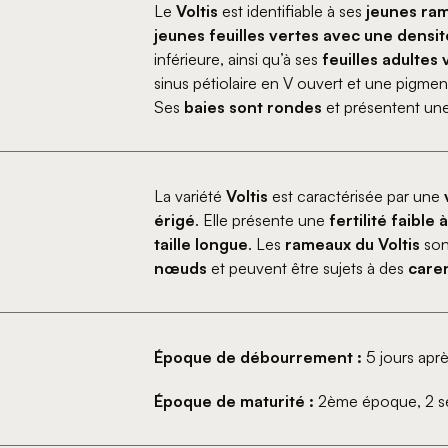
Le
Voltis
est identifiable à ses
jeunes ra
jeunes feuilles vertes avec une dens
inférieure, ainsi qu’à ses
feuilles adultes
sinus pétiolaire en V ouvert et une pigm
Ses
baies sont rondes
et présentent un
La variété
Voltis
est caractérisée par une
érigé
. Elle présente une
fertilité faibl
taille longue
. Les
rameaux du Voltis
son
nœuds
et peuvent être sujets à des
care
Époque de débourrement :
5 jours aprè
Époque de maturité :
2ème époque, 2 se