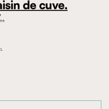
aisin de cuve.
e
ère
e
n 