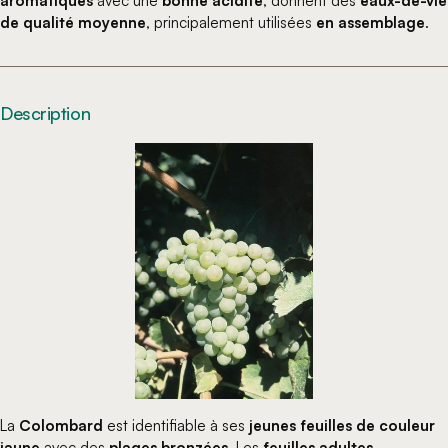
aromatiques
avec une
bonne acidité
, donnent des
eaux-de-vie
de qualité moyenne
, principalement utilisées
en assemblage
.
Description
La
Colombard
est identifiable à ses
jeunes feuilles de couleur
jaune
avec des
plages bronzées
. Les
feuilles adultes,