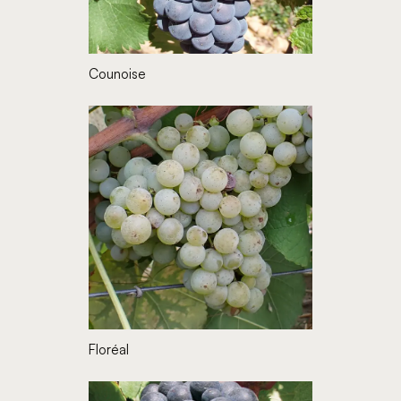
Counoise
Floréal